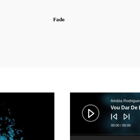
Fado
音
频
Amália Rodrigue
播
放
Vou Dar De 
器
00:00
/
00:00