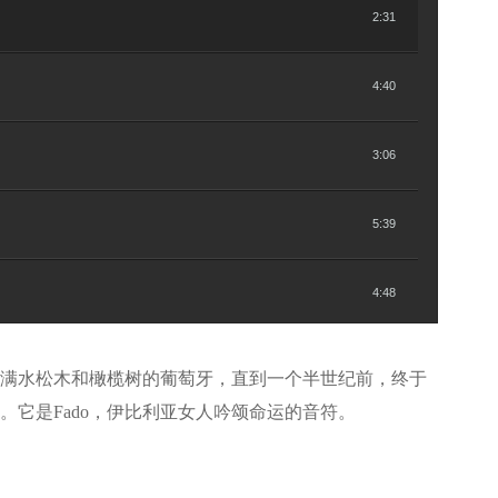
2:31
4:40
3:06
5:39
4:48
5:07
满水松木和橄榄树的葡萄牙，直到一个半世纪前，终于
。它是Fado，伊比利亚女人吟颂命运的音符。
6:28