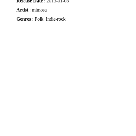
Release Date
: 2013-01-08
Artist
:
mimosa
Genres
:
Folk
,
Indie-rock