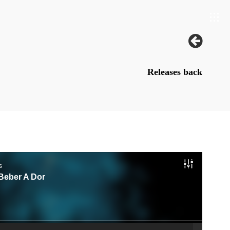
Releases back
s
Beber A Dor