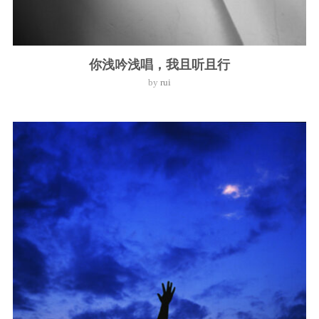
你浅吟浅唱，我且听且行
by
rui