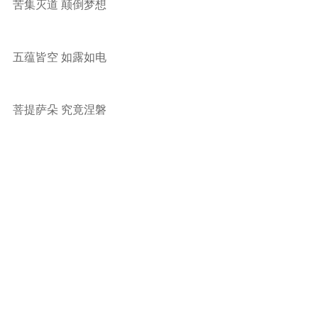
苦集灭道 颠倒梦想
五蕴皆空 如露如电
菩提萨朵 究竟涅磐