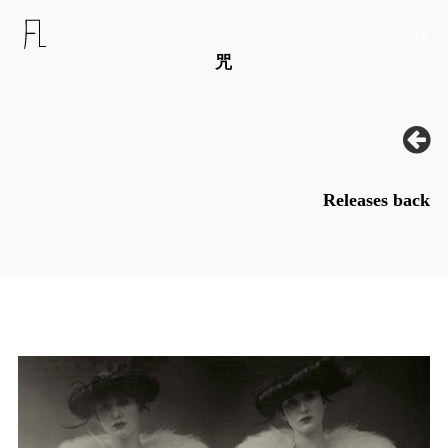
咒
Releases back