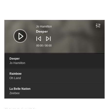
音
频
Jo Hamilton
播
放
Deeper
器
00:00
/
00:00
Deeper
Jo Hamilton
Rainbow
Oh Land
La Belle Nation
Zeebee