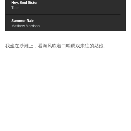
Hey, Soul Sister
Train
Summer Rain
Matthew Morrison
I Do
Colbie Caillat
我坐在沙滩上，看海风吹着口哨调戏来往的姑娘。
Feel Good Sunshine
Tim Myers