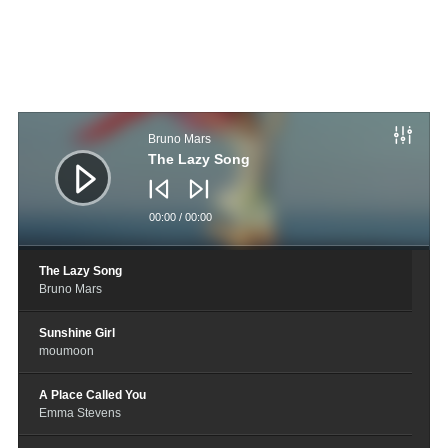
音
频
Bruno Mars
播
放
The Lazy Song
器
00:00
/
00:00
The Lazy Song
Bruno Mars
Sunshine Girl
moumoon
A Place Called You
Emma Stevens