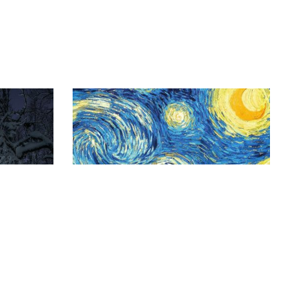
繁星点点之夜·献
给凡高的歌