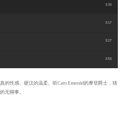
3:33
3:17
3:27
3:53
性感、硬汉的温柔。听Caro Emerald的摩登爵士，猜
的无聊事。