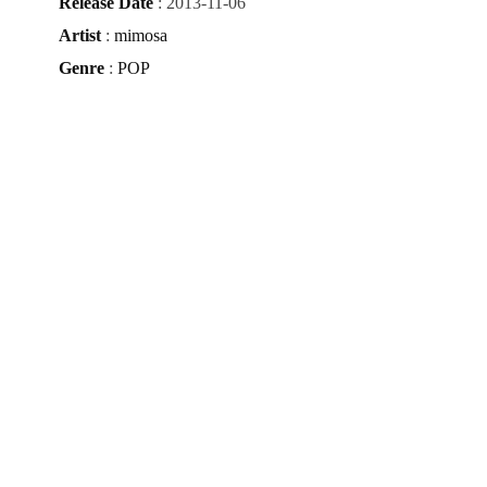
Release Date
: 2013-11-06
Artist
:
mimosa
Genre
:
POP