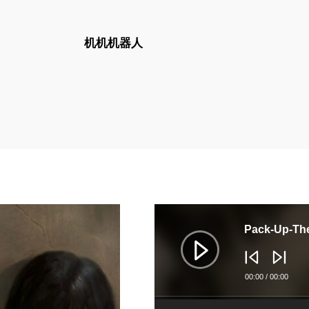
机机机器人
音
频
播
Pack-Up-Th
放
器
00:00
/
00:00