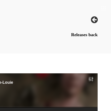
Releases back
e-Louie