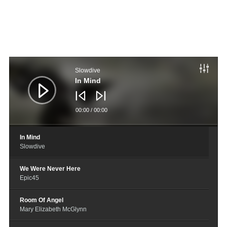
音
频
Slowdive
播
放
In Mind
器
00:00
/
00:00
In Mind
Slowdive
We Were Never Here
Epic45
Room Of Angel
Mary Elizabeth McGlynn