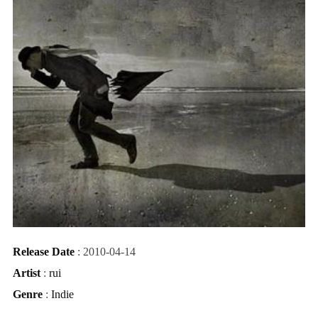
Release Date
: 2010-04-14
Artist
:
rui
Genre
:
Indie