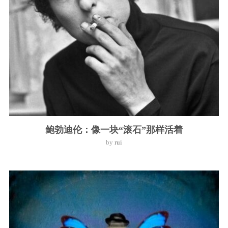
鲍勃迪伦：像一块“滚石”那样活着
by
rui