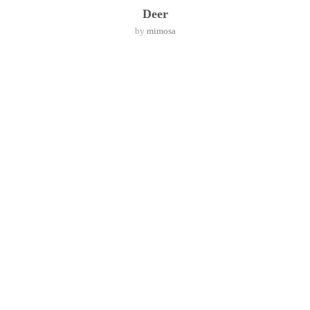
Deer
by
mimosa