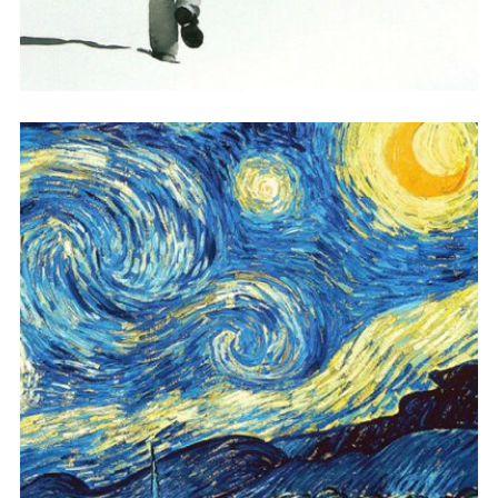
繁星点点之夜·献给凡高的歌